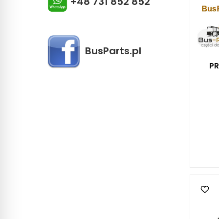
+48 731 852 852
BusParts.pl
PR