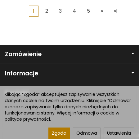
1
2
3
4
5
»
»|
Zamówienie
Informacje
Kontakt
Klikając “Zgoda” akceptujesz zapisywanie wszystkich
danych cookie na twoim urządzeniu. Kliknięcie “Odmowa”
oznacza zapisywanie tylko danych niezbędnych do
funkcjonowania strony. Więcej informacji o cookie w
polityce prywatności
.
Zgoda
Odmowa
Ustawienia
Sklep internetowy SOTESHOP AI